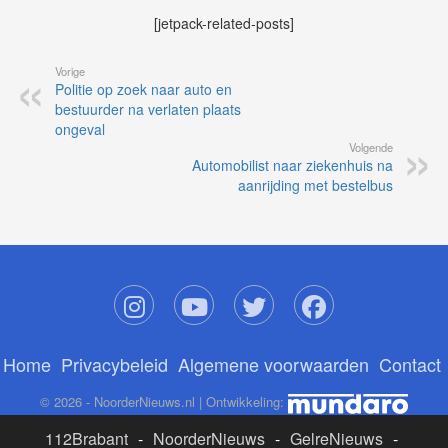
[jetpack-related-posts]
Vorige
Politie op zoek naar auto en
bestuurder na verlaten plaats
ongeval
Volgende
Automobilist naar ziekenhuis na
aanrijding met bestelbus
Home
Privacybeleid
Algemene voorwaarden
Contact
© 2026 - NoorderNieuws.nl | Ontwikkeling:
112Brabant
-
NoorderNieuws
-
GelreNieuws
-