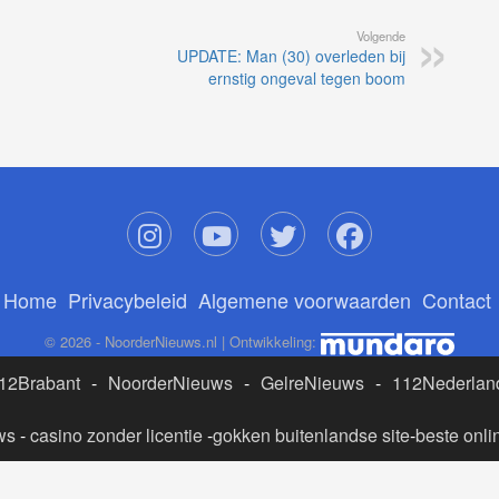
Volgende
UPDATE: Man (30) overleden bij
ernstig ongeval tegen boom
Home
Privacybeleid
Algemene voorwaarden
Contact
© 2026 - NoorderNieuws.nl | Ontwikkeling:
12Brabant
-
NoorderNieuws
-
GelreNieuws
-
112Nederlan
ws
-
casino zonder licentie
-
gokken buitenlandse site
-
beste onli