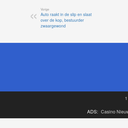
Vorige
Auto raakt in de slip en slaat
over de kop, bestuurder
zwaargewond
1
ADS:
Casino Nieu