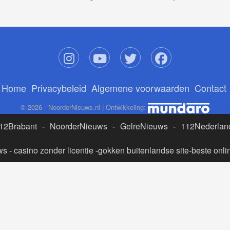
Home
Privacybeleid
Algemene voorwaarden
Contact
© 2026 - NoorderNieuws.nl | Ontwikkeling:
12Brabant
-
NoorderNieuws
-
GelreNieuws
-
112Nederlan
ws
-
casino zonder licentie
-
gokken buitenlandse site
-
beste onli