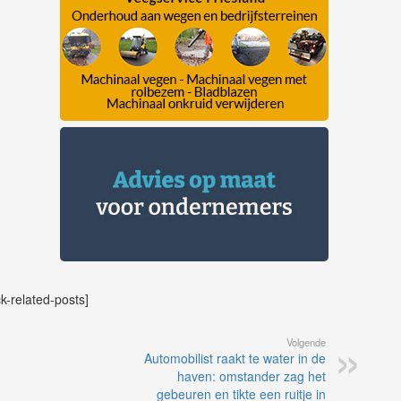
ck-related-posts]
Volgende
Automobilist raakt te water in de
haven: omstander zag het
gebeuren en tikte een ruitje in