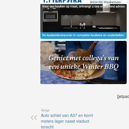
[jetpa
Vorige
Auto schiet van A37 en komt
meters lager naast viaduct
terecht