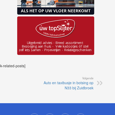
ck-related-posts]
Volgende
Auto en taxibusje in botsing op
N33 bij Zuidbroek