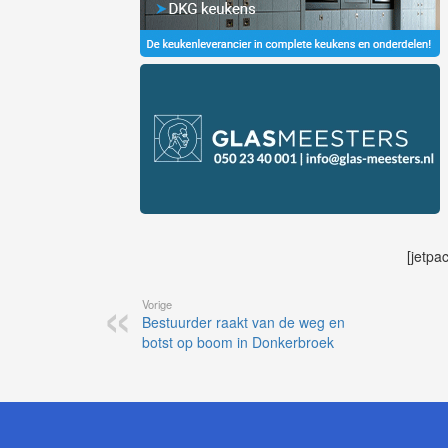
[jetpa
Vorige
Bestuurder raakt van de weg en
botst op boom in Donkerbroek