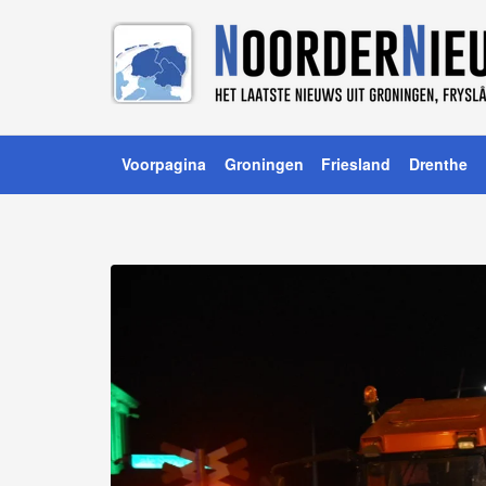
Voorpagina
Groningen
Friesland
Drenthe