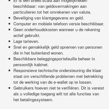
Er is een breed scala aan mogelijkheden
beschikbaar: van geldovermakingen aan
particulieren tot het omrekenen van valuta.
Beveiliging van klantgegevens en geld.
Computer en mobiele telefoon versie beschikbaar.
Geen onderhoudskosten wanneer u de rekening
actief gebruikt.
Lage tarieven.
Snel en gemakkelijk geld opnemen van personen
die in het buitenland wonen.
Beschikbare beleggingsportefeuille beheer in
persoonlijk kabinet.
Responsieve technische ondersteuning die klaar
staat om verschillende problemen met betrekking
tot de werking van de e-wallet op te lossen.
Gebruikers hoeven niet te verifiëren. Dit is vereist
als u volledige toegang wilt tot alle functies van
het betalingssysteem.