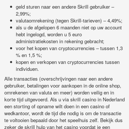
geld sturen naar een andere Skrill gebruiker –
2,99%;
valutaomrekening (tegen Skrill-tarieven) – 4,49%;
als u de afgelopen 6 maanden niet op uw account
hebt ingelogd, worden u 5 euro
administratiekosten in rekening gebracht;
voor het kopen van cryptocurrencies – tussen 1,3
% en 1,5 %;
kopen en verkopen van cryptocurrencies tussen
individuen.
Alle transacties (overschrijvingen naar een andere
gebruiker, betalingen voor aankopen in de online shop,
omrekenen van valuta en meer) worden veilig en in
korte tijd uitgevoerd. Als u via skrill casino in Nederland
een storting of opname wilt doen in een casino of
wedkantoor, wordt de tijd die nodig is om de transactie
te voltooien bepaald door het speelhuis zelf. Bekijk dus
zeker de skrill hulp van het casino voordat je een