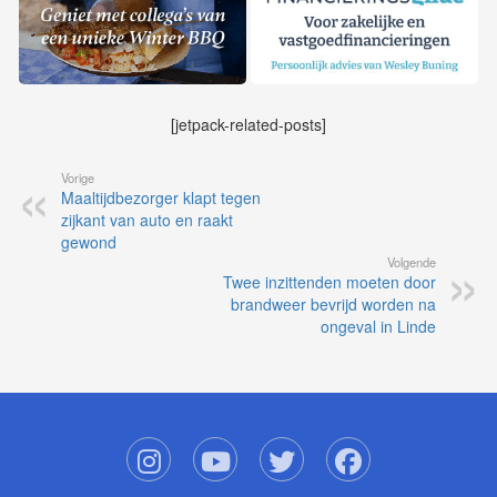
[jetpack-related-posts]
Vorige
Maaltijdbezorger klapt tegen
zijkant van auto en raakt
gewond
Volgende
Twee inzittenden moeten door
brandweer bevrijd worden na
ongeval in Linde