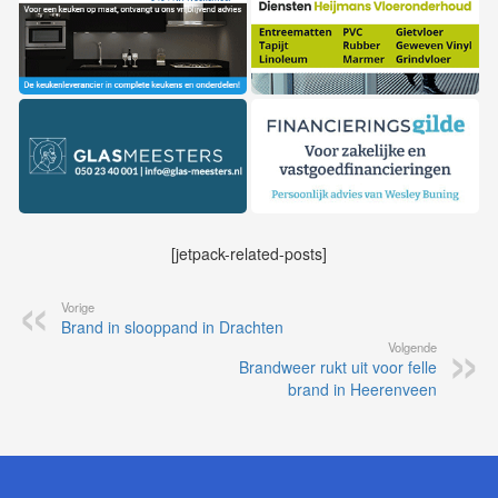
[jetpack-related-posts]
Vorige
Brand in slooppand in Drachten
Volgende
Brandweer rukt uit voor felle
brand in Heerenveen