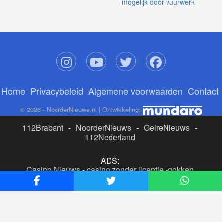
mogelijk door vuurwerk
Home
Privacybeleid
Algemene voorwaarden
Contact
© 2026 - NoorderNieuws.nl | Ontwikkeling:
112Brabant
-
NoorderNieuws
-
GelreNieuws
-
112Nederland
ADS:
Casino Nieuws
-
casino zonder licentie
-
gokken
buitenlandse site
-
beste online casino nederland