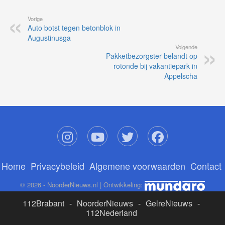
Vorige
Auto botst tegen betonblok in
Augustinusga
Volgende
Pakketbezorgster belandt op
rotonde bij vakantiepark in
Appelscha
Home
Privacybeleid
Algemene voorwaarden
Contact
© 2026 - NoorderNieuws.nl | Ontwikkeling:
112Brabant
-
NoorderNieuws
-
GelreNieuws
-
112Nederland