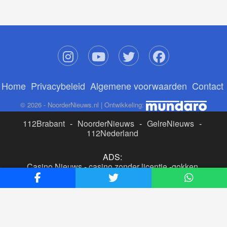
Home
Privacybeleid
Algemene voorwaarden
Contact
© 2026 - NoorderNieuws.nl | Ontwikkeling:
112Brabant
-
NoorderNieuws
-
GelreNieuws
-
112Nederland
ADS:
Casino Nieuws
-
casino zonder licentie
-
gokken
buitenlandse site
-
beste online casino nederland