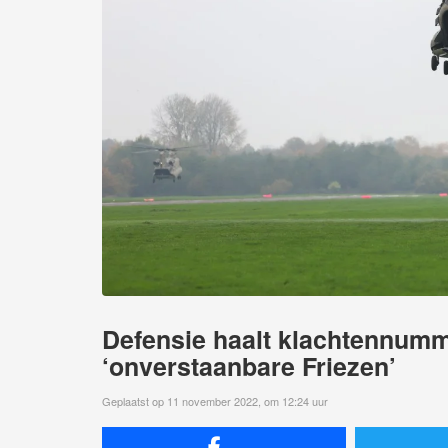
Defensie haalt klachtennumm
‘onverstaanbare Friezen’
Geplaatst op 11 november 2022, om 12:24 uur