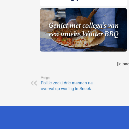
[jetpa
Vorige
Politie zoekt drie mannen na
overval op woning in Sneek