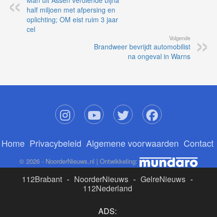
Man uit Assen verdiende bijna
half miljoen met afpersing en
oplichting; OM eist ruim 3 jaar
cel
Volgende
Brandweer bevrijdt automobilist
na ongeval in Warns
Home
Privacybeleid
Algemene voorwaarden
Contact
© 2026 - NoorderNieuws.nl | Ontwikkeling:
112Brabant
-
NoorderNieuws
-
GelreNieuws
-
112Nederland
ADS: