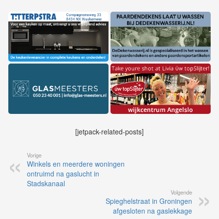
[jetpack-related-posts]
Vorige
Winkels en meerdere woningen
ontruimd na gaslucht in
Stadskanaal
Volgende
Spieghelstraat in Groningen
afgesloten na gaslekkage