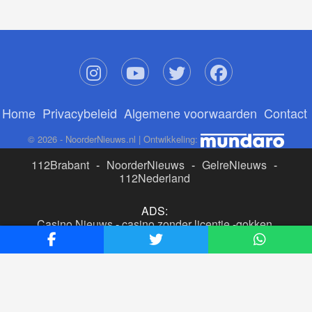
Home
Privacybeleid
Algemene voorwaarden
Contact
© 2026 - NoorderNieuws.nl | Ontwikkeling:
112Brabant
-
NoorderNieuws
-
GelreNieuws
-
112Nederland
ADS:
Casino Nieuws
-
casino zonder licentie
-
gokken
buitenlandse site
-
beste online casino nederland