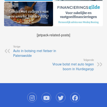
[jetpack-related-posts]
Vorige
Auto in botsing met fietser in
Paterswolde
Volgende
Vrouw botst met auto tegen
boom in Hurdegaryp