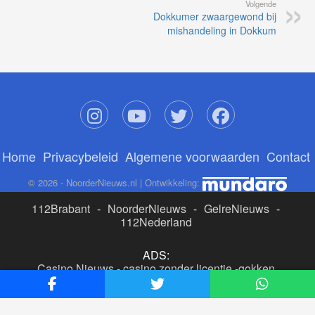
Volgende
Dokkumer zwaargewond bij
mishandeling in Dokkum
Home
Privacybeleid
Algemene voorwaarden
Contact
© 2026 - NoorderNieuws.nl | Ontwikkeling:
112Brabant
-
NoorderNieuws
-
GelreNieuws
-
112Nederland
ADS:
Casino Nieuws
-
casino zonder licentie
-
gokken
buitenlandse site
-
beste online casino nederland