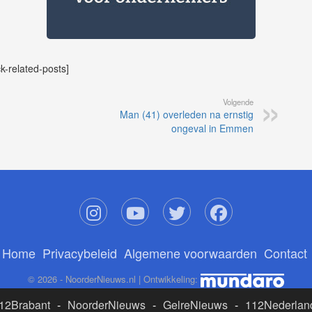
ck-related-posts]
Volgende
Man (41) overleden na ernstig
ongeval in Emmen
Home
Privacybeleid
Algemene voorwaarden
Contact
© 2026 - NoorderNieuws.nl | Ontwikkeling:
12Brabant
-
NoorderNieuws
-
GelreNieuws
-
112Nederlan