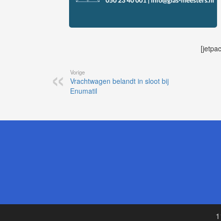
[jetpa
Vorige
Vrachtwagen belandt in sloot bij
Enumatil
1