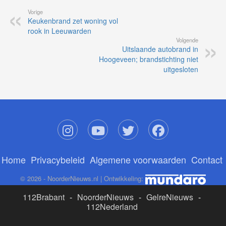
Vorige
Keukenbrand zet woning vol
rook in Leeuwarden
Volgende
Uitslaande autobrand in
Hoogeveen; brandstichting niet
uitgesloten
Home
Privacybeleid
Algemene voorwaarden
Contact
© 2026 - NoorderNieuws.nl | Ontwikkeling:
112Brabant
-
NoorderNieuws
-
GelreNieuws
-
112Nederland