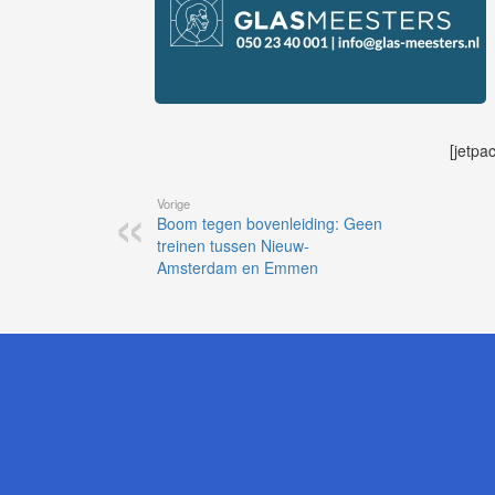
[jetpa
Vorige
Boom tegen bovenleiding: Geen
treinen tussen Nieuw-
Amsterdam en Emmen