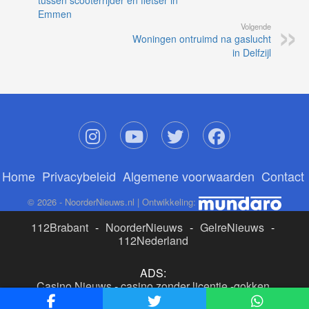
tussen scooterrijder en fietser in
Emmen
Volgende
Woningen ontruimd na gaslucht
in Delfzijl
Home
Privacybeleid
Algemene voorwaarden
Contact
© 2026 - NoorderNieuws.nl | Ontwikkeling:
112Brabant
-
NoorderNieuws
-
GelreNieuws
-
112Nederland
ADS:
Casino Nieuws
-
casino zonder licentie
-
gokken
buitenlandse site
-
beste online casino nederland