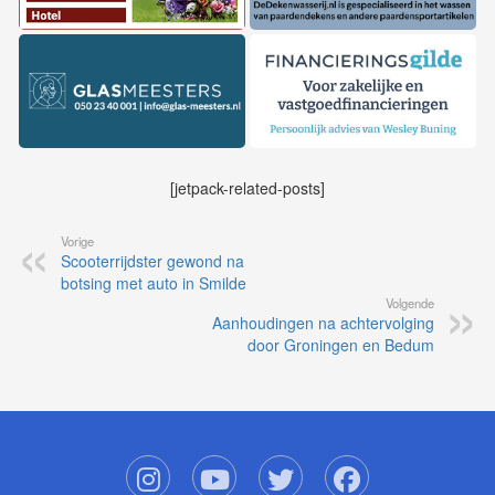
[jetpack-related-posts]
Vorige
Scooterrijdster gewond na
botsing met auto in Smilde
Volgende
Aanhoudingen na achtervolging
door Groningen en Bedum