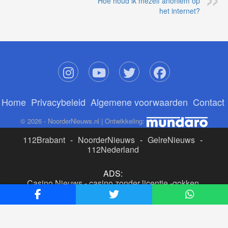
Hoe houd ik mezelf anoniem op
het internet?
Home
Privacybeleid
Algemene voorwaarden
Contact
© 2026 - NoorderNieuws.nl | Ontwikkeling:
112Brabant
-
NoorderNieuws
-
GelreNieuws
-
112Nederland
ADS:
Casino Nieuws
-
casino zonder licentie
-
gokken
buitenlandse site
-
beste online casino nederland