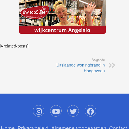
ck-related-posts]
Volgende
Uitslaande woningbrand in
Hoogeveen
Home
Privacybeleid
Algemene voorwaarden
Contact