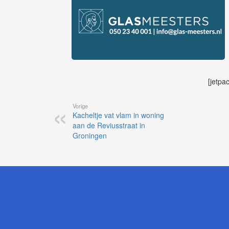
[jetpa
Vorige
Kacheltje vat vlam in woning
aan de Reviusstraat in
Groningen