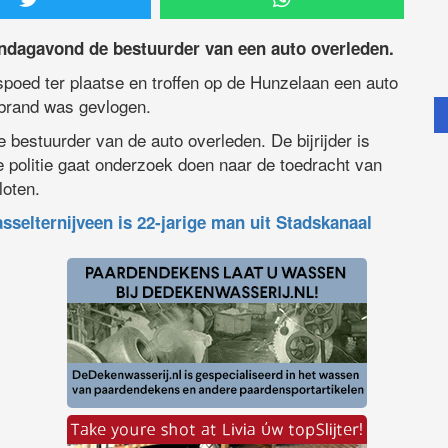
ndagavond de bestuurder van een auto overleden.
oed ter plaatse en troffen op de Hunzelaan een auto
 brand was gevlogen.
 bestuurder van de auto overleden. De bijrijder is
e politie gaat onderzoek doen naar de toedracht van
loten.
lternijveen is 22-jarige man uit Stadskanaal