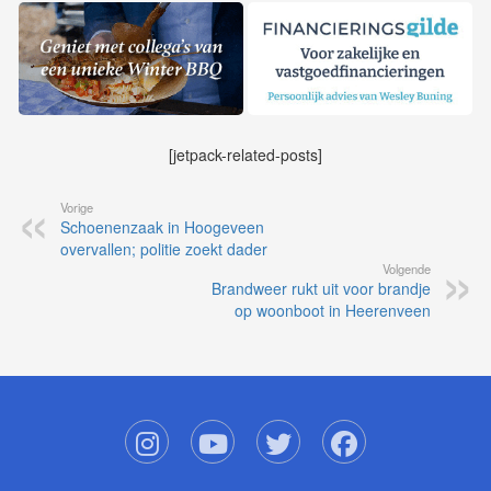
[jetpack-related-posts]
Vorige
Schoenenzaak in Hoogeveen
overvallen; politie zoekt dader
Volgende
Brandweer rukt uit voor brandje
op woonboot in Heerenveen