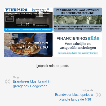
[jetpack-related-posts]
Vorige
Brandweer blust brand in
garagebox Hoogeveen
Volgende
Brandweer blust opnieuw
brandje langs de N381