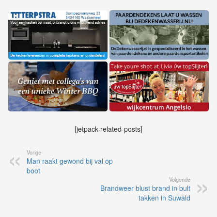
[jetpack-related-posts]
Vorige
Man raakt gewond bij val op
boot
Volgende
Brandweer blust brand in bult
takken in Suwald