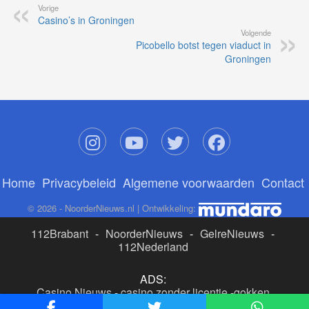
Vorige
Casino’s in Groningen
Volgende
Picobello botst tegen viaduct in
Groningen
Home
Privacybeleid
Algemene voorwaarden
Contact
© 2026 - NoorderNieuws.nl | Ontwikkeling:
112Brabant
-
NoorderNieuws
-
GelreNieuws
-
112Nederland
ADS:
Casino Nieuws
-
casino zonder licentie
-
gokken
buitenlandse site
-
beste online casino nederland