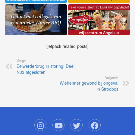
[jetpack-related-posts]
Vorige
Eelwerderbrug in storing: Deel
N33 afgesloten
Volgende
Wielrenner gewond bij ongeval
in Stroobos