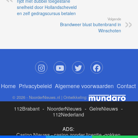
rijdt met dubbel toegestane
snelheid door Hollandscheveld
en zelf gedragscursus betalen
Volgende
Brandweer blust buitenbrand in
Winschoten
Home
Privacybeleid
Algemene voorwaarden
Contact
© 2026 - NoorderNieuws.nl | Ontwikkeling:
112Brabant
-
NoorderNieuws
-
GelreNieuws
-
112Nederland
ADS:
Casino Nieuws
-
casino zonder licentie
-
gokken