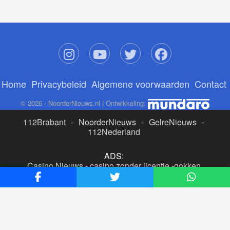
Home
Privacybeleid
Algemene voorwaarden
Contact
© 2026 - NoorderNieuws.nl | Ontwikkeling:
112Brabant
-
NoorderNieuws
-
GelreNieuws
-
112Nederland
ADS:
Casino Nieuws
-
casino zonder licentie
-
gokken
buitenlandse site
-
beste online casino nederland