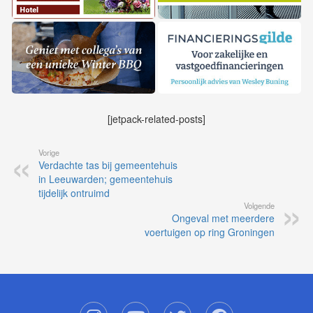
[jetpack-related-posts]
Vorige
Verdachte tas bij gemeentehuis
in Leeuwarden; gemeentehuis
tijdelijk ontruimd
Volgende
Ongeval met meerdere
voertuigen op ring Groningen