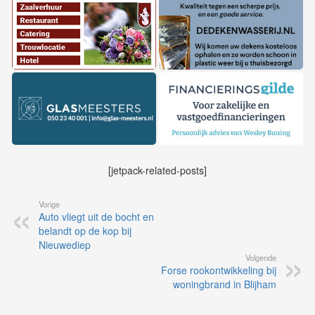
[jetpack-related-posts]
Vorige
Auto vliegt uit de bocht en
belandt op de kop bij
Nieuwediep
Volgende
Forse rookontwikkeling bij
woningbrand in Blijham