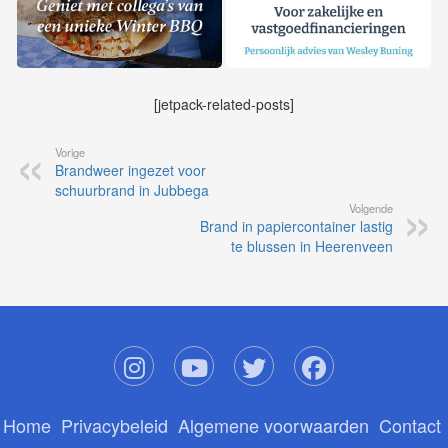
[jetpack-related-posts]
Vorige
Brandweer ingezet voor
schuurbrand in Jubbega
Volgende
Brand in papiercontainer lastig
te blussen in Heerenveen
Home
Privacybeleid
Algemene voorwaarden
Contact