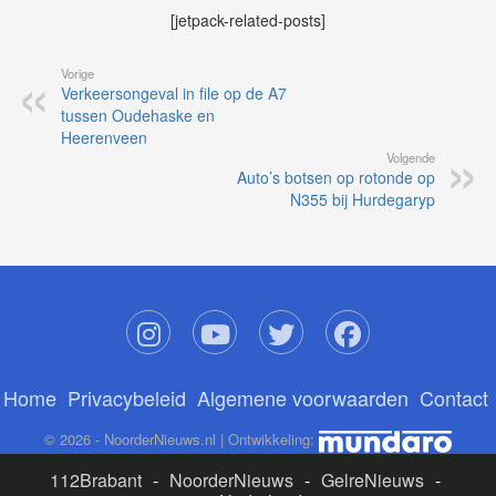
[jetpack-related-posts]
Vorige
Verkeersongeval in file op de A7
tussen Oudehaske en
Heerenveen
Volgende
Auto’s botsen op rotonde op
N355 bij Hurdegaryp
Home
Privacybeleid
Algemene voorwaarden
Contact
© 2026 - NoorderNieuws.nl | Ontwikkeling:
112Brabant
-
NoorderNieuws
-
GelreNieuws
-