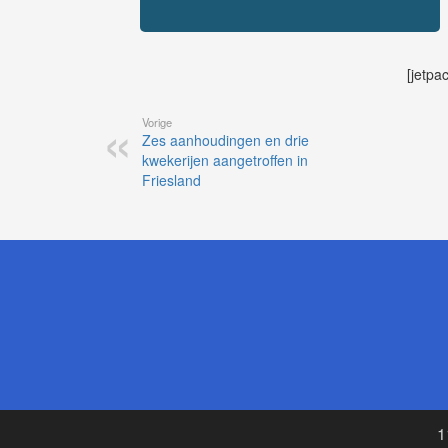
[jetpa
Vorige
Zes aanhoudingen en drie
kwekerijen aangetroffen in
Friesland
1