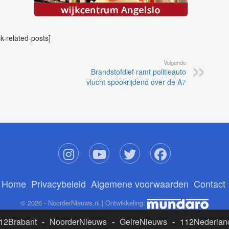
ck-related-posts]
Volgende
Brandstofdief ramt politieauto
vlucht spookrijdend over de A7
Home
Privacybeleid
Algemene voorwaarden
Contact
© 2026 - NoorderNieuws.nl | Ontwikkeling:
12Brabant
-
NoorderNieuws
-
GelreNieuws
-
112Nederlan