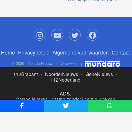
Home
Privacybeleid
Algemene voorwaarden
Contact
© 2026 - NoorderNieuws.nl | Ontwikkeling:
112Brabant
-
NoorderNieuws
-
GelreNieuws
-
112Nederland
ADS:
Casino Nieuws
-
casino zonder licentie
-
gokken
buitenlandse site
-
beste online casino nederland