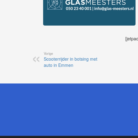
[jetpa
Vorige
Scooterrijder in botsing met
auto in Emmen