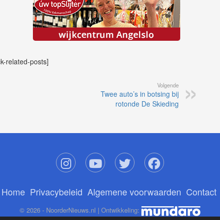
ck-related-posts]
Volgende
Twee auto’s in botsing bij
rotonde De Skieding
Home
Privacybeleid
Algemene voorwaarden
Contact
© 2026 - NoorderNieuws.nl | Ontwikkeling: