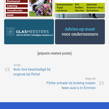
[jetpack-related-posts]
Vorige
Auto fors beschadigd bij
ongeval bij Rohel
Volgende
Flinke schade bij botsing tussen
twee auto’s in Emmen