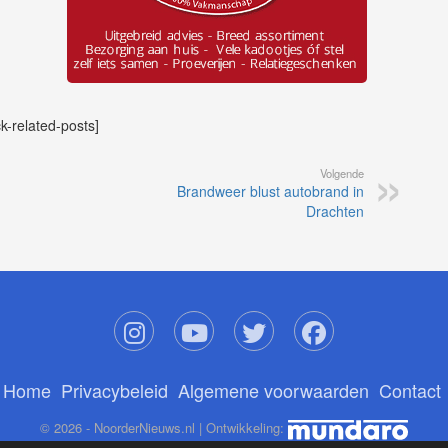
ck-related-posts]
Volgende
Brandweer blust autobrand in
Drachten
Home
Privacybeleid
Algemene voorwaarden
Contact
© 2026 - NoorderNieuws.nl | Ontwikkeling: