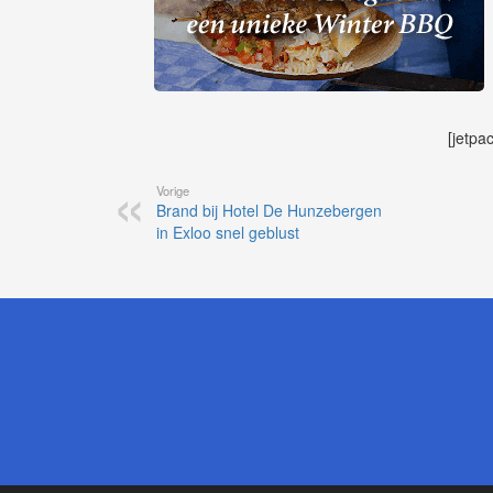
[jetpa
Vorige
Brand bij Hotel De Hunzebergen
in Exloo snel geblust