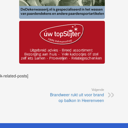
ck-related-posts]
Volgende
Brandweer rukt uit voor brand
op balkon in Heerenveen