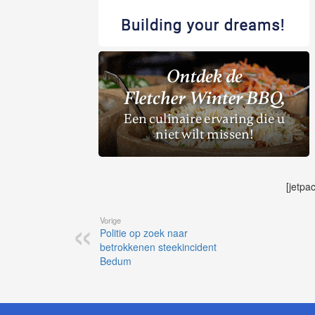
[jetpa
Vorige
Politie op zoek naar
betrokkenen steekincident
Bedum