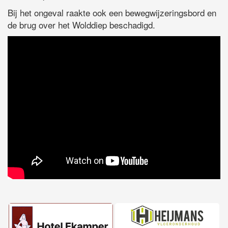
Bij het ongeval raakte ook een bewegwijzeringsbord en
de brug over het Wolddiep beschadigd.