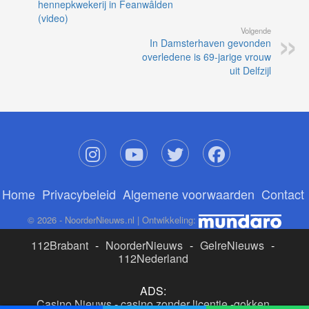
hennepkwekerij in Feanwâlden
(video)
Volgende
In Damsterhaven gevonden
overledene is 69-jarige vrouw
uit Delfzijl
Home
Privacybeleid
Algemene voorwaarden
Contact
© 2026 - NoorderNieuws.nl | Ontwikkeling:
112Brabant
-
NoorderNieuws
-
GelreNieuws
-
112Nederland
ADS:
Casino Nieuws
-
casino zonder licentie
-
gokken