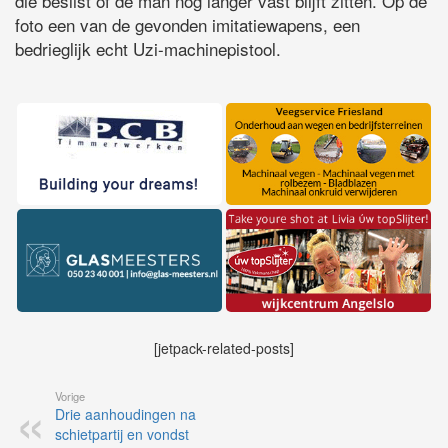
die beslist of de man nog langer vast blijft zitten. Op de
foto een van de gevonden imitatiewapens, een
bedrieglijk echt Uzi-machinepistool.
[jetpack-related-posts]
Vorige
Drie aanhoudingen na
schietpartij en vondst