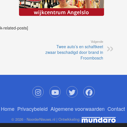
ck-related-posts]
Volgende
Twee auto’s en schaftkeet
zwaar beschadigd door brand in
Froombosch
Home
Privacybeleid
Algemene voorwaarden
Contact
© 2026 - NoorderNieuws.nl | Ontwikkeling: