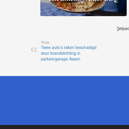
[jetpa
Vorige
Twee auto’s raken beschadigd
door brandstichting in
parkeergarage Assen