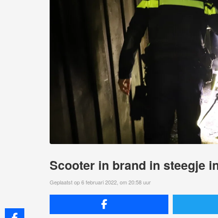
Scooter in brand in steegje 
Geplaatst op 6 februari 2022, om 20:58 uur