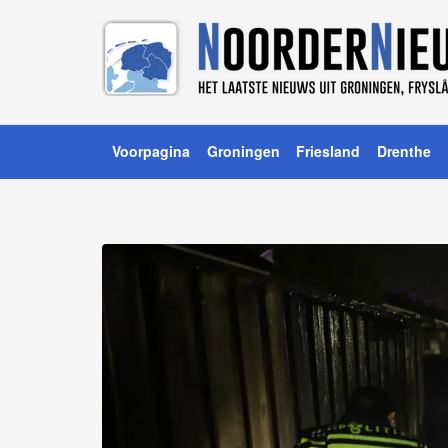
Voorpagina
Groningen
Friesland
Drenthe