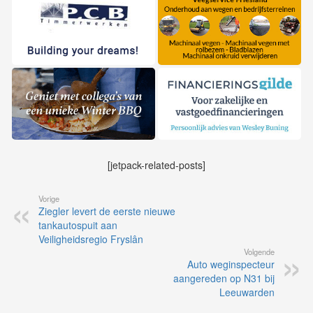
[jetpack-related-posts]
Vorige
Ziegler levert de eerste nieuwe
tankautospuit aan
Veiligheidsregio Fryslân
Volgende
Auto weginspecteur
aangereden op N31 bij
Leeuwarden