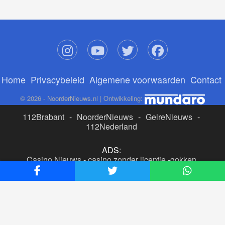
Home
Privacybeleid
Algemene voorwaarden
Contact
© 2026 - NoorderNieuws.nl | Ontwikkeling:
112Brabant
-
NoorderNieuws
-
GelreNieuws
-
112Nederland
ADS:
Casino Nieuws
-
casino zonder licentie
-
gokken
buitenlandse site
-
beste online casino nederland