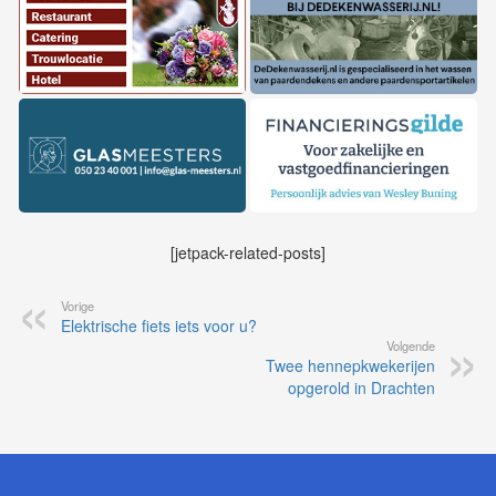
[jetpack-related-posts]
Vorige
Elektrische fiets iets voor u?
Volgende
Twee hennepkwekerijen
opgerold in Drachten