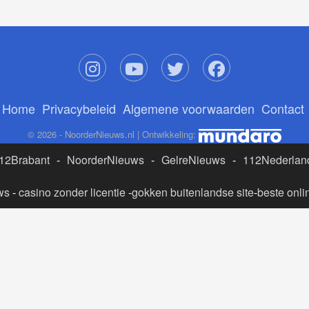
Home
Privacybeleid
Algemene voorwaarden
Contact
© 2026 - NoorderNieuws.nl | Ontwikkeling:
12Brabant
-
NoorderNieuws
-
GelreNieuws
-
112Nederlan
ws
-
casino zonder licentie
-
gokken buitenlandse site
-
beste onli