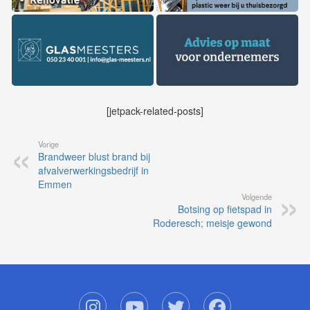
[jetpack-related-posts]
Vorige
Brandweer blust brand bij
afvalverwerkingsbedrijf in
Emmen
Volgende
Botsing op fietspad in
Roderesch; meisje gewond