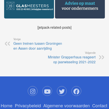
[jetpack-related-posts]
Vorige
Geen treinen tussen Groningen
en Assen door aanrijding
Volgende
Minister Grapperhaus reageert
op jaarwisseling 2021-2022
Home
Privacybeleid
Algemene voorwaarden
Contact