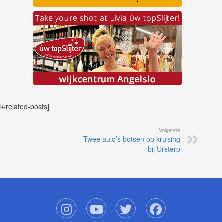
ck-related-posts]
Volgende
Twee auto’s botsen op kruising
bij Ureterp