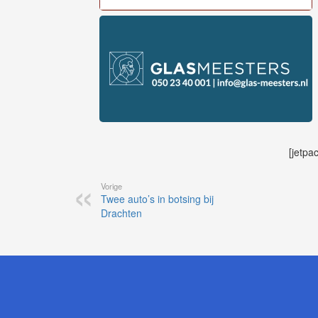
[jetpa
Vorige
Twee auto’s in botsing bij
Drachten