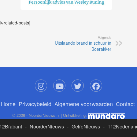
ck-related-posts]
Volgende
Uitslaande brand in schuur in
Boerakker
Home
Privacybeleid
Algemene voorwaarden
Contact
© 2026 - NoorderNieuws.nl | Ontwikkeling:
12Brabant
-
NoorderNieuws
-
GelreNieuws
-
112Nederlan