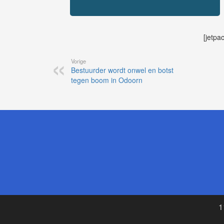
[jetpa
Vorige
Bestuurder wordt onwel en botst
tegen boom in Odoorn
1